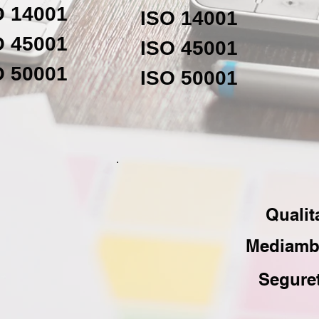
O 14001
ISO 14001
O 45001
ISO 45001
O 50001
ISO 50001
.
Qualit
Mediamb
Segure