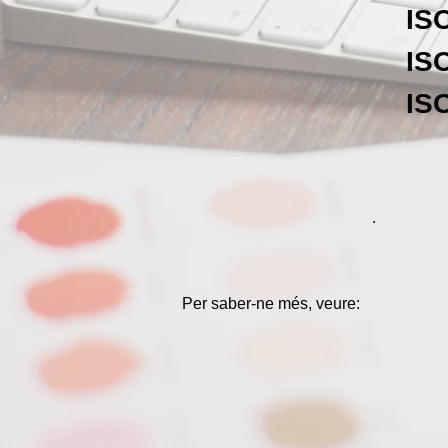
IS
IS
IS
.
Per saber-ne més, veure: