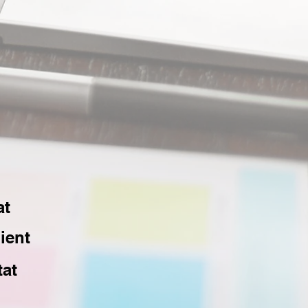
at
ient
tat