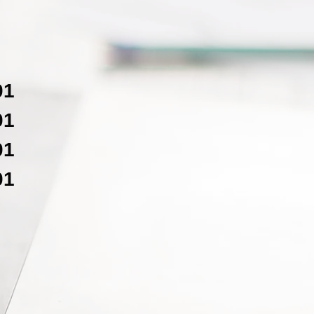
01
01
01
01