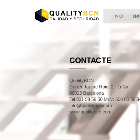
INICI
EM
CONTACTE
QualityBCN
Carrer Jaume Roig, 2 - 1r-3a
08028 Barcelona
Tel 931 98 58 50 Mov: 600 80 88 3
info@qualitybcn.com
www.qualitybcn.com